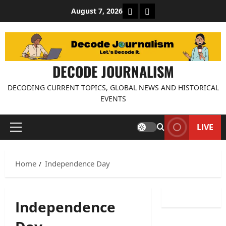
Skip
About Decode Journalis
Contact us
August 7, 2026
to
content
DECODE JOURNALISM
DECODING CURRENT TOPICS, GLOBAL NEWS AND HISTORICAL
EVENTS
LIVE
Primary
Menu
Home
Independence Day
Independence